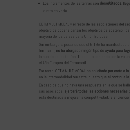
Los incrementos de las tarifas son
desorbitados
, lle
vuelta en vacío.
CETM MULTIMODAL y el resto de las asociaciones del se
objetivo de poder alcanzar los objetivos de sostenibil
mayoría de los países de la Unión Europea.
Sin embargo, a pesar de que el MITMA ha manifestado p
ferrocarril,
no ha otorgado ningún tipo de ayuda para logr
la subida de las tarifas. Todo esto contando con la vo
el Año Europeo del Ferrocarril.
Por tanto, CETM MULTIMODAL
ha solicitado por carta a l
en la intermodalidad terrestre, puesto que
si continua la
En caso de que no haya una respuesta en la que se hall
sus asociados,
ejercerá todas las acciones necesarias
p
está destinada a mejorar la competitividad, la eficiencia 