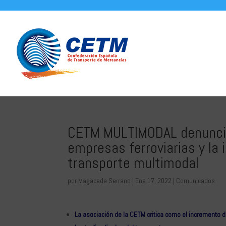
CETM MULTIMODAL denuncia 
empresas ferroviarias y la 
transporte multimodal
por
Magaceda Serrano
|
Ene 17, 2022
|
Comunicados
La asociación de la CETM critica como el incremento 