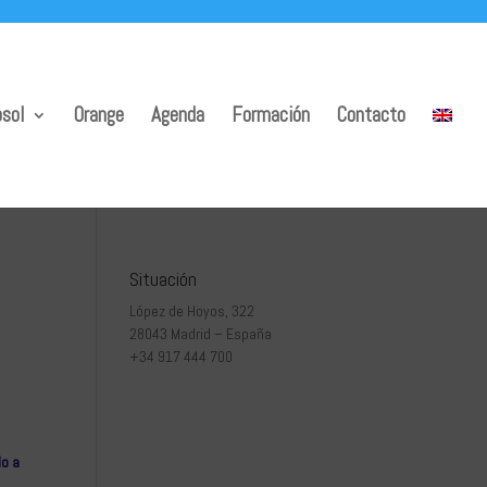
sol
Orange
Agenda
Formación
Contacto
Situación
López de Hoyos, 322
28043 Madrid – España
+34 917 444 700
do a