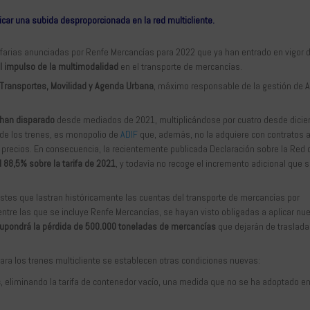
car una subida desproporcionada en la red multicliente.
ifarias anunciadas por Renfe Mercancías para 2022 que ya han entrado en vigor
l impulso de la multimodalidad
en el transporte de mercancías.
e Transportes, Movilidad y Agenda Urbana
, máximo responsable de la gestión de A
e han disparado
desde mediados de 2021, multiplicándose por cuatro desde dicie
n de los trenes, es monopolio de
ADIF
que, además, no la adquiere con contratos 
s precios. En consecuencia, la recientemente publicada Declaración sobre la Red 
 88,5% sobre la tarifa de 2021
, y todavía no recoge el incremento adicional que 
ostes que lastran históricamente las cuentas del transporte de mercancías por
 entre las que se incluye Renfe Mercancías, se hayan visto obligadas a aplicar nu
upondrá
la pérdida de 500.000 toneladas de mercancías
que dejarán de traslada
ara los trenes multicliente se establecen otras condiciones nuevas:
s
, eliminando la tarifa de contenedor vacío, una medida que no se ha adoptado e