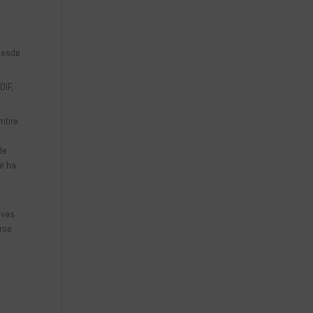
 desde
DIF,
mbre.
a
de
se ha
evas
rse
n