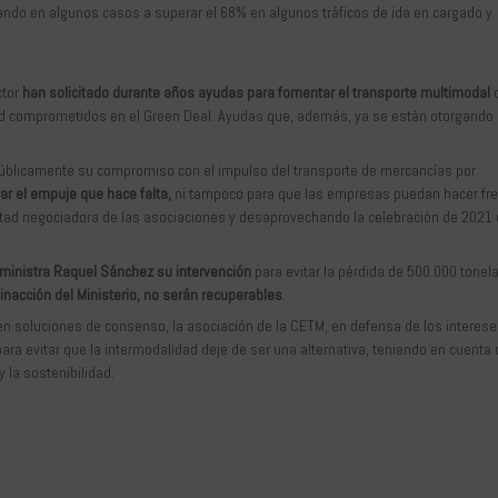
gando en algunos casos a superar el 68% en algunos tráficos de ida en cargado y
ctor
han solicitado durante años ayudas para fomentar el transporte multimodal
c
idad comprometidos en el Green Deal. Ayudas que, además, ya se están otorgando 
úblicamente su compromiso con el impulso del transporte de mercancías por
ar el empuje que hace falta,
ni tampoco para que las empresas puedan hacer fre
luntad negociadora de las asociaciones y desaprovechando la celebración de 202
a ministra Raquel Sánchez
su intervención
para evitar la pérdida de 500.000 tonel
 inacción del Ministerio, no serán recuperables
.
en soluciones de consenso, la asociación de la CETM, en defensa de los interes
ara evitar que la intermodalidad deje de ser una alternativa, teniendo en cuenta
y la sostenibilidad.