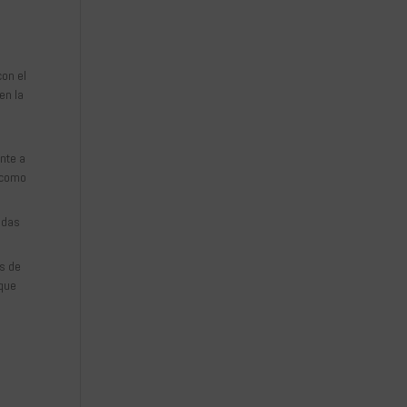
on el
en la
nte a
1 como
adas
es de
 que