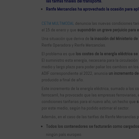
las tarifas finales del transporte.
Renfe Mercancías ha aprovechado la ocasión para apli
CETM MULTIMODAL
denuncia las nuevas condiciones tar
el 15 de enero y que
supondrán un grave perjuicio para
e
Una situación que deriva de
la inacción del Ministerio d
Renfe Operadora y Renfe Mercancías.
El problema es que
los costes de la energía eléctrica s
El suministro esta energía, necesaria para la circulació
medio y largo plazo para poder paliar los cambios en lo
ADIF correspondiente al 2022, anuncia
un incremento del
producido a final de año.
Este incremento de la energía eléctrica, sumado a los c
ferrocarril, ha provocado que las empresas ferroviarias,
condiciones tarifarias para el nuevo año, un hecho que
s
por este medio, según ha podido estimar el sector.
Además, en el caso de las tarifas de Renfe Mercancías p
Todos los contenedores se facturarán como cargado
ningún país europeo.