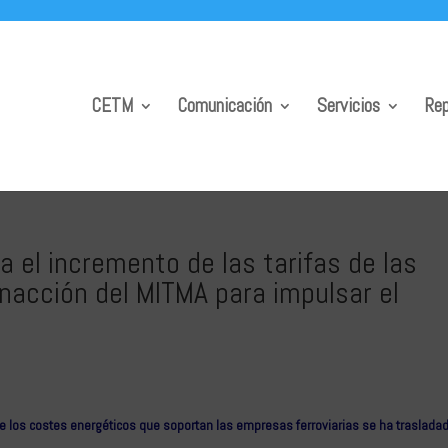
CETM
Comunicación
Servicios
Rep
el incremento de las tarifas de las
inacción del MITMA para impulsar el
de los costes energéticos que soportan las empresas ferroviarias se ha traslada