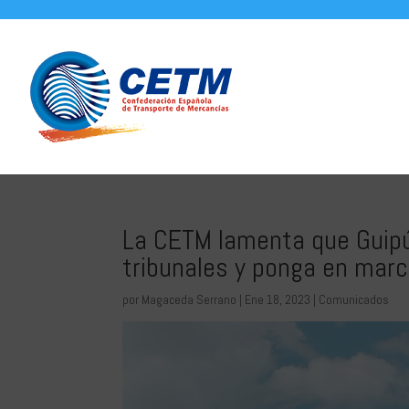
La CETM lamenta que Guipúz
tribunales y ponga en march
por
Magaceda Serrano
|
Ene 18, 2023
|
Comunicados