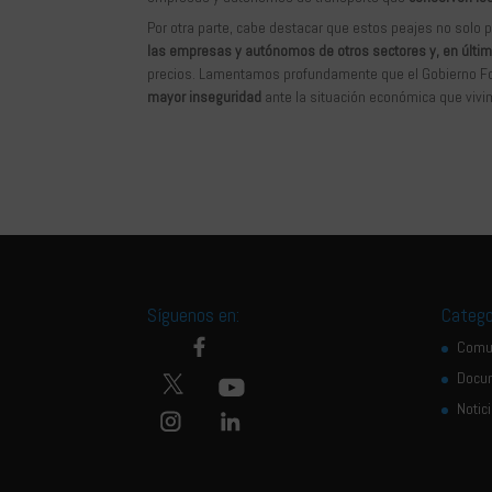
Por otra parte, cabe destacar que estos peajes no solo 
las empresas y autónomos de otros sectores y, en últim
precios. Lamentamos profundamente que el Gobierno Fo
mayor inseguridad
ante la situación económica que vivi
Síguenos en:
Catego
Comu
Docu
Notic