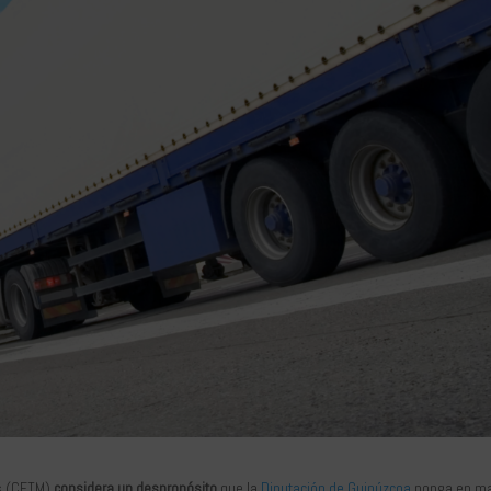
as (CETM)
considera un despropósito
que la
Diputación de Guipúzcoa
ponga en m