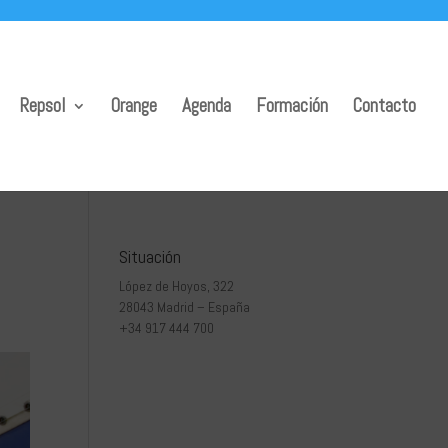
Repsol
Orange
Agenda
Formación
Contacto
Situación
López de Hoyos, 322
28043 Madrid – España
+34 917 444 700