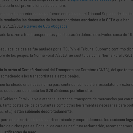
 a partir del próximo lunes 23 de enero.
nta que los anteriores peajes fueron anulados por el Tribunal Superior de Justici
 resolución las denuncias de los transportistas asociados a la CETM
que han
 el 23/12/2016
a través de CCS Abogados
.
do la razón a tres transportistas y la Diputación deberá devolverles cerca de 10
egulaba los peajes fue anulada por el TSJPV y el Tribunal Supremo confirmó dic
bro de los peajes, la Norma Foral 7/2016 fue sustituida por la Norma Foral 6/201
.
io la razón al Comité Nacional del Transporte por Carretera
(CNTC), del que form
a sometiendo a los transportistas a estos peajes.
tación ha ideado una nueva norma para continuar con su afán recaudatorio y exten
fas que ascienden hasta los 0.28 céntimos por kilómetro.
l Gobierno Foral vuelva a atacar al sector del transporte de mercancías por carre
e, tanto costes de los carburantes como otras herramientas necesarias para pod
s, etc.),
están subiendo desorbitadamente.
para que el sector deje de ser discriminado y
emprenderemos las acciones lega
obro de dichos peajes. Por ello, de cara a una futura reclamación, recomendamos 
 justificantes de pago.