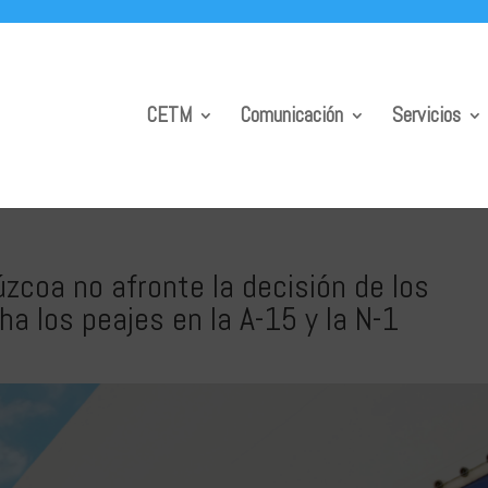
CETM
Comunicación
Servicios
coa no afronte la decisión de los
a los peajes en la A-15 y la N-1