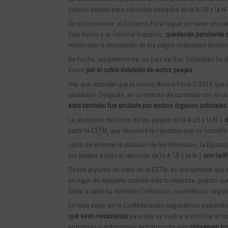
nuevos peajes para vehículos pesados en la A-15 y la N-1
De esta manera, el Gobierno Foral sigue sin tener en cue
País Vasco y el Tribunal Supremo,
quedando pendiente de
reclamado la devolución de los pagos realizados desde
De hecho, recientemente, un juez de San Sebastián ha da
euros
por el cobro indebido de estos peajes.
Hay que recordar que la norma Norma Foral 7/2016 que r
anulación. Después, en un intento de continuar con el co
esta también fue anulada por ambos órganos judiciales
La anulación del cobro de los peajes en la A-15 y la N-1
d
parte la CETM, que denunció la injusticia que se cometí
Lejos de afrontar la decisión de los tribunales, la Dipu
los peajes a todo el recorrido de la A-15 y la N-1
con tari
Desde el punto de vista de la CETM, es inaceptable que e
en lugar de apoyarle cuando más lo necesita, puesto qu
llevar a cabo su actividad (vehículos, neumáticos, seguro
En todo caso, en la Confederación seguiremos peleando 
que sean necesarias
para que se vuelva a invalidar el c
empresas y autónomos de transporte que
conserven los