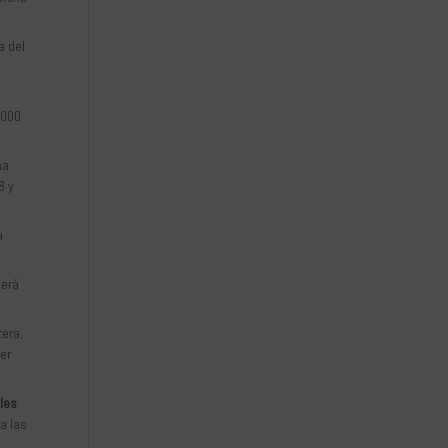
a del
.000
ha
8 y
a
derá
tera,
er
les
a las