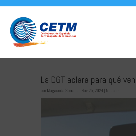
La DGT aclara para qué vehí
por
Magaceda Serrano
|
Nov 25, 2024
|
Noticias