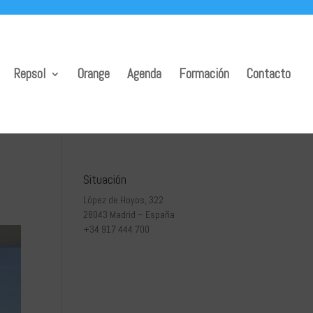
Repsol
Orange
Agenda
Formación
Contacto
Situación
López de Hoyos, 322
28043 Madrid – España
+34 917 444 700