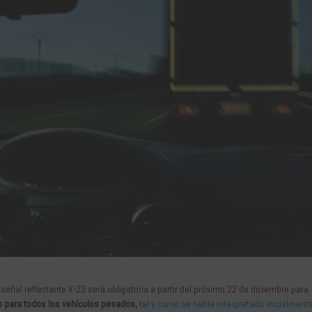
 señal reflectante V-23 será obligatoria a partir del próximo 22 de diciembre para
 para todos los vehículos pesados,
tal y como se había interpretado inicialment