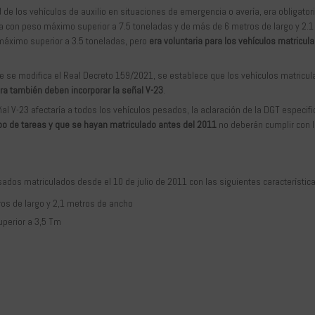
d de los vehículos de auxilio en situaciones de emergencia o avería, era obligator
era con peso máximo superior a 7.5 toneladas y de más de 6 metros de largo y 2.1
áximo superior a 3.5 toneladas, pero
era voluntaria para los vehículos matricul
que se modifica el Real Decreto 159/2021, se establece que los vehículos matricu
era también deben incorporar la señal V-23
.
ñal V-23 afectaría a todos los vehículos pesados, la aclaración de la DGT especifi
po de tareas y que se hayan matriculado antes del 2011
no deberán cumplir con 
sados matriculados desde el 10 de julio de 2011 con las siguientes característic
os de largo y 2,1 metros de ancho
perior a 3,5 Tm