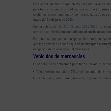
Esta señal, que tiene como objetivo mejorar la visibilida
para todos los vehículos dedicados al auxilio en carret
ancho, así como remolques y semirremolques de peso m
antes del 10 de julio de 2011.
Con la publicación del
Real Decreto 1030/2022
, por el 
antes de esa fecha
que se dediquen al auxilio en carret
Por tanto, aunque en un principio se interpretó que la se
que los vehículos pesados
que no se dediquen a este ti
obligación de colocar la señal reflectante.
Vehículos de mercancías
La señal V-23 es obligatoria para todos los vehículos pe
Peso máximo superior a 7,5 toneladas, más de 6 metr
Remolques y semirremolques con un peso máximo su