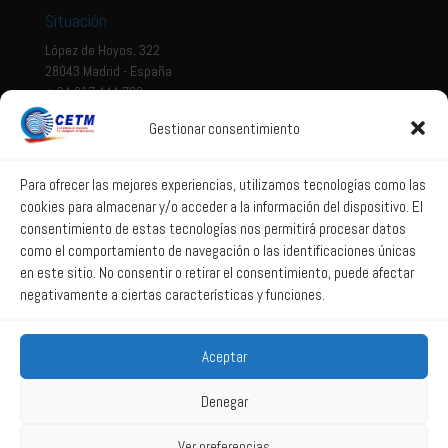
Situación
López de Hoyos, 322
28043 Madrid - España
+ 34 917 444 700
Gestionar consentimiento
Tema legal
Aviso legal
Para ofrecer las mejores experiencias, utilizamos tecnologías como las
cookies para almacenar y/o acceder a la información del dispositivo. El
Política de privacidad
consentimiento de estas tecnologías nos permitirá procesar datos
Política de Sistema Interno de Información
como el comportamiento de navegación o las identificaciones únicas
Política de Cookies
en este sitio. No consentir o retirar el consentimiento, puede afectar
negativamente a ciertas características y funciones.
Correo web
Aceptar
Correo web
Denegar
Ver preferencias