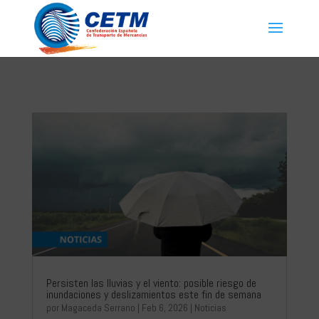
Persisten las lluvias y el viento: posible riesgo de
inundaciones y deslizamientos este fin de semana
por
Magaceda Serrano
|
Feb 6, 2026
|
Noticias