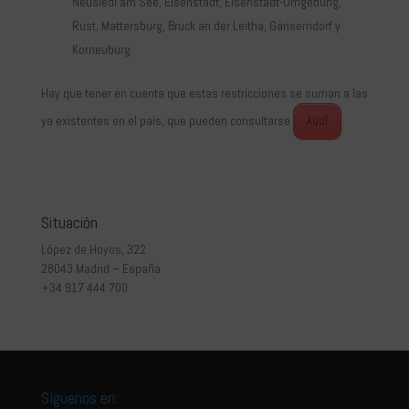
Neusiedl am See, Eisenstadt, Eisenstadt-Umgebung,
Rust, Mattersburg, Bruck an der Leitha, Gänserndorf y
Korneuburg.
Hay que tener en cuenta que estas restricciones se suman a las
ya existentes en el país, que pueden consultarse
AQUÍ
Situación
López de Hoyos, 322
28043 Madrid – España
+34 917 444 700
Síguenos en: