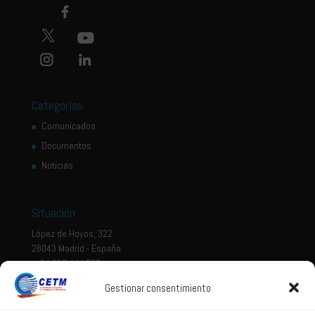
Categorías
Comunicados
Documentos
Noticias
Situación
López de Hoyos, 322
28043 Madrid - España
+ 34 917 444 700
Gestionar consentimiento
Tema legal