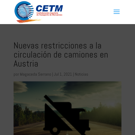
Nuevas restricciones a la
circulación de camiones en
Austria
por
Magaceda Serrano
|
Jul 1, 2021
|
Noticias