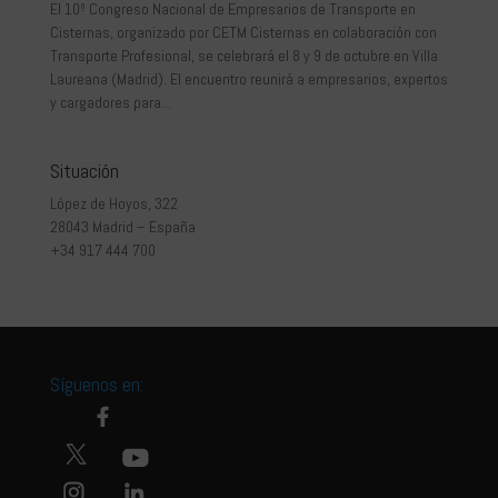
El 10º Congreso Nacional de Empresarios de Transporte en
Cisternas, organizado por CETM Cisternas en colaboración con
Transporte Profesional, se celebrará el 8 y 9 de octubre en Villa
Laureana (Madrid). El encuentro reunirá a empresarios, expertos
y cargadores para...
Situación
López de Hoyos, 322
28043 Madrid – España
+34 917 444 700
Síguenos en: