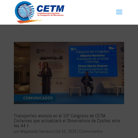
Transportes anuncia en el 10º Congreso de CETM
Cisternas que actualizará el Observatorio de Costes ante
las 44 t
por
Magaceda Serrano
|
Oct 10, 2025
|
Comunicados