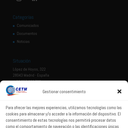
Categorías
Comunicados
Documentos
Noticias
Situación
López de Hoyos, 322
28043 Madrid - España
+ 34 917 444 700
Gestionar consentimiento
Tema legal
Aviso legal
Para ofrecer las mejores experiencias, utilizamos tecnologías como las
cookies para almacenar y/o acceder a la información del dispositivo. El
Política de privacidad
consentimiento de estas tecnologías nos permitirá procesar datos
Política de Sistema Interno de Información
como el comportamiento de navegación o las identificaciones únicas