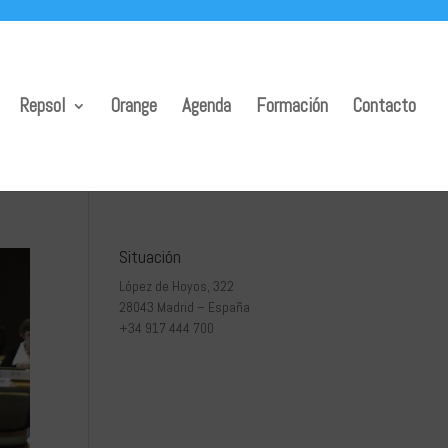
Repsol
Orange
Agenda
Formación
Contacto
Situación
López de Hoyos, 322
28043 Madrid – España
+34 917 444 700