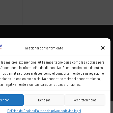
Tema legal
Correo web
Gestionar consentimiento
Aviso legal
Correo web
Política de
r las mejores experiencias, utilizamos tecnologías como las cookies para
privacidad
/o acceder a la información del dispositivo. El consentimiento de estas
Política de Sistema
 nos permitirá procesar datos como el comportamiento de navegación o
Interno de
caciones únicas en este sitio. No consentir o retirar el consentimiento,
Información
ar negativamente a ciertas características y funciones.
Política de Cookies
ceptar
Denegar
Ver preferencias
Política de Cookies
Política de privacidad
Aviso legal