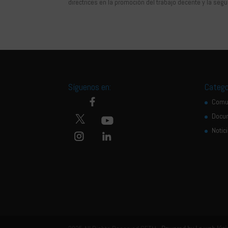
directrices en la promoción del trabajo decente y la segu
Síguenos en:
Catego
Comu
Docu
Notic