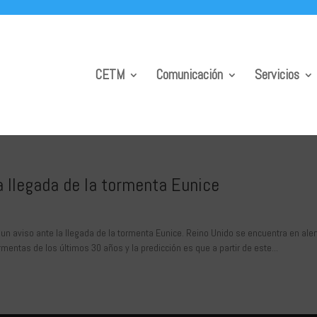
CETM
Comunicación
Servicios
la llegada de la tormenta Eunice
o un aviso ante la llegada de la tormenta Eunice. Reino Unido se encuentra en aler
entas de los últimos 30 años y la predicción es que a partir de este...