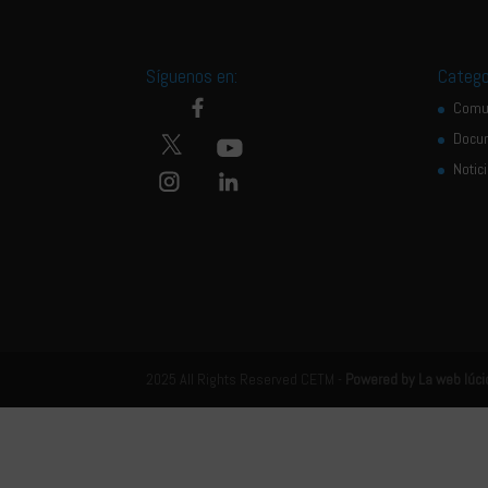
Síguenos en:
Catego
Comu
Docu
Notic
2025 All Rights Reserved CETM -
Powered by La web lúci