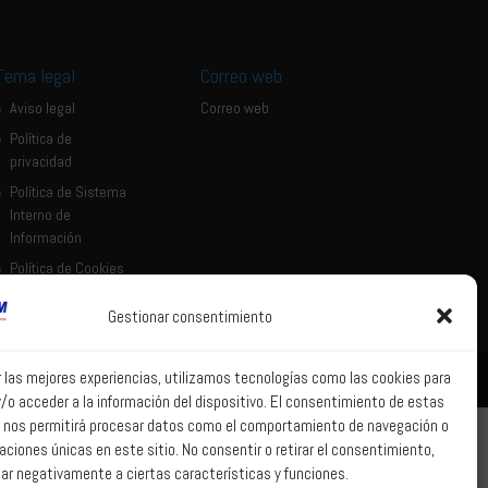
Tema legal
Correo web
Aviso legal
Correo web
Política de
privacidad
Política de Sistema
Interno de
Información
Política de Cookies
Gestionar consentimiento
r las mejores experiencias, utilizamos tecnologías como las cookies para
/o acceder a la información del dispositivo. El consentimiento de estas
 nos permitirá procesar datos como el comportamiento de navegación o
caciones únicas en este sitio. No consentir o retirar el consentimiento,
ar negativamente a ciertas características y funciones.