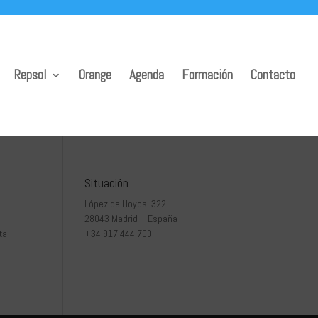
Repsol
Orange
Agenda
Formación
Contacto
Situación
López de Hoyos, 322
28043 Madrid – España
ta
+34 917 444 700