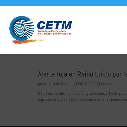
Alerta roja en Reino Unido por 
por
Magaceda Serrano
|
Feb 18, 2022
|
Noticias
Met Office, la oficina meteorológica británica, ha lanzad
roja puesto que se espera que sea una de las peores torm