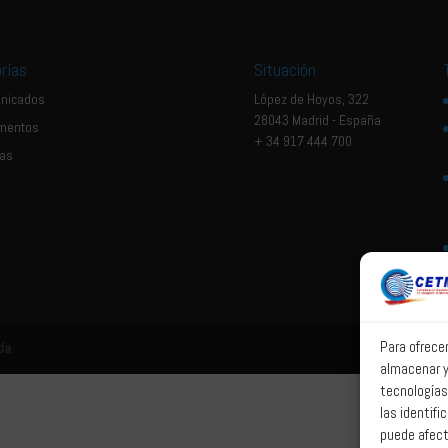
rías
Situación
nicados
López de Hoyos, 322
28043 Madrid - España
mentos
+ 34 917 444 700
ias
Para ofrece
da
almacenar y
tecnologías
las identifi
puede afect