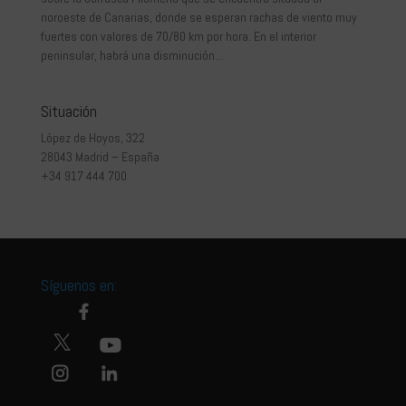
noroeste de Canarias, donde se esperan rachas de viento muy
fuertes con valores de 70/80 km por hora. En el interior
peninsular, habrá una disminución...
Situación
López de Hoyos, 322
28043 Madrid – España
+34 917 444 700
Síguenos en: