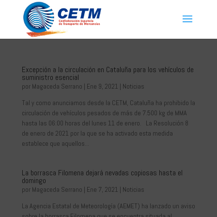
Excepción a la circulación en Cataluña para los vehículos de
suministro esencial
por
Magaceda Serrano
|
Ene 9, 2021
|
Noticias
Tal y como anunciamos desde la CETM, Cataluña ha prohibido la
circulación de vehículos pesados de más de 7.500 kg de MMA
hasta las 06:00 horas del lunes 11 de enero. La Resolución 8
de enero de 2021 por la que se ha activado esta medida
establece que aquellos...
La borrasca Filomena dejará nevadas copiosas hasta el
domingo
por
Magaceda Serrano
|
Ene 7, 2021
|
Noticias
La Agencia Estatal de Meteorología (AEMET) ha lanzado un aviso
sobre la borrasca Filomena que se encuentra situada al