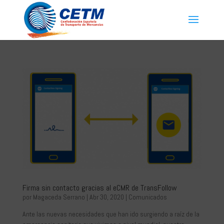
Firma sin contacto gracias al eCMR de TransFollow
por
Magaceda Serrano
|
Abr 30, 2020
|
Comunicados
Ante las nuevas necesidades que han ido surgiendo a raíz de la