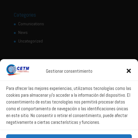
Categories
Comunications
News
Uncategorized
Location
Gestionar consentimiento
López de Hoyos, 322
28043 Madrid - Spain
+ 34 917 444 700
Para ofrecer las mejores experiencias, utilizamos tecnologías como las
cookies para almacenar y/o acceder a la información del dispositivo. El
consentimiento de estas tecnologías nos permitirá procesar datos
Legal Notice
como el comportamiento de navegación o las identificaciones únicas
Legal notice
en este sitio. No consentir o retirar el consentimiento, puede afectar
Privacy policy
negativamente a ciertas características y funciones.
Cookies policy