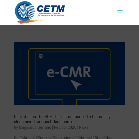
Published in the BOE the requirements to be met by
electronic transport documents
by
Magaceda Serrano
|
Feb 25, 2020
|
News
On February 22nd, the Resolution of February 13th of the