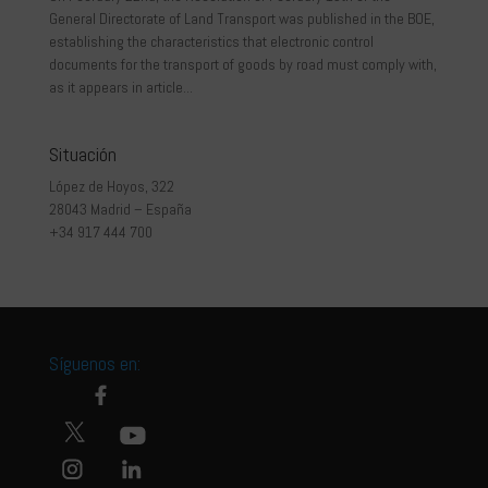
General Directorate of Land Transport was published in the BOE,
establishing the characteristics that electronic control
documents for the transport of goods by road must comply with,
as it appears in article...
Situación
López de Hoyos, 322
28043 Madrid – España
+34 917 444 700
Síguenos en: