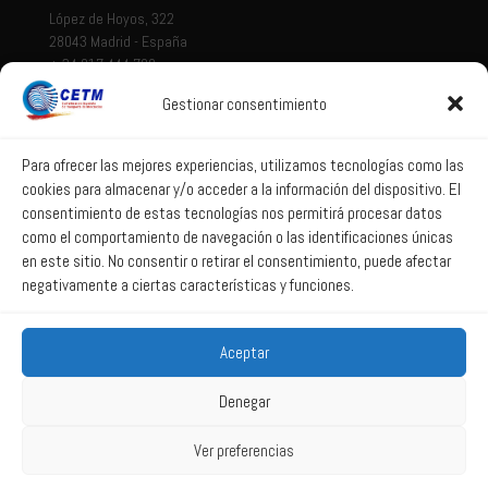
López de Hoyos, 322
28043 Madrid - España
+ 34 917 444 700
Gestionar consentimiento
Tema legal
Aviso legal
Para ofrecer las mejores experiencias, utilizamos tecnologías como las
cookies para almacenar y/o acceder a la información del dispositivo. El
Política de privacidad
consentimiento de estas tecnologías nos permitirá procesar datos
Política de Sistema Interno de Información
como el comportamiento de navegación o las identificaciones únicas
Política de Cookies
en este sitio. No consentir o retirar el consentimiento, puede afectar
negativamente a ciertas características y funciones.
Correo web
Aceptar
Correo web
Denegar
Ver preferencias