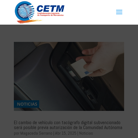
El cambio de vehículo con tacógrafo digital subvencionado
será posible previa autorización de la Comunidad Autónoma
por
Magaceda Serrano
|
Abr 15, 2025
|
Noticias