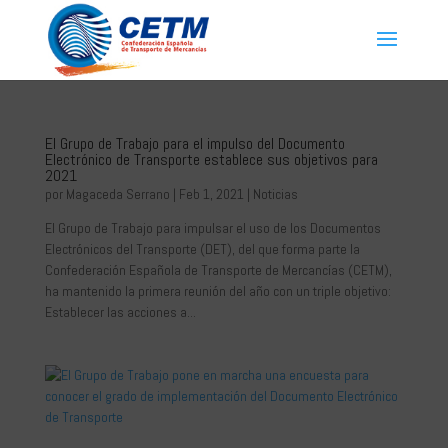
El Grupo de Trabajo para el impulso del Documento
Electrónico de Transporte establece sus objetivos para
2021
por
Magaceda Serrano
|
Feb 1, 2021
|
Noticias
El Grupo de Trabajo para impulsar el uso de los Documentos
Electrónicos del Transporte (DET), del que forma parte la
Confederación Española de Transporte de Mercancías (CETM),
ha mantenido la primera reunión del año con un triple objetivo:
Establecer las acciones a...