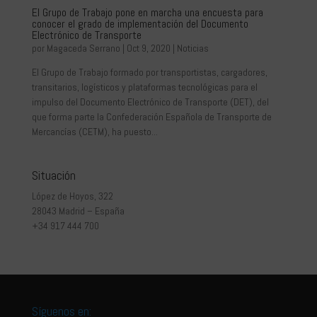
El Grupo de Trabajo pone en marcha una encuesta para
conocer el grado de implementación del Documento
Electrónico de Transporte
por
Magaceda Serrano
|
Oct 9, 2020
|
Noticias
El Grupo de Trabajo formado por transportistas, cargadores,
transitarios, logísticos y plataformas tecnológicas para el
impulso del Documento Electrónico de Transporte (DET), del
que forma parte la Confederación Española de Transporte de
Mercancías (CETM), ha puesto...
Situación
López de Hoyos, 322
28043 Madrid – España
+34 917 444 700
Síguenos en: