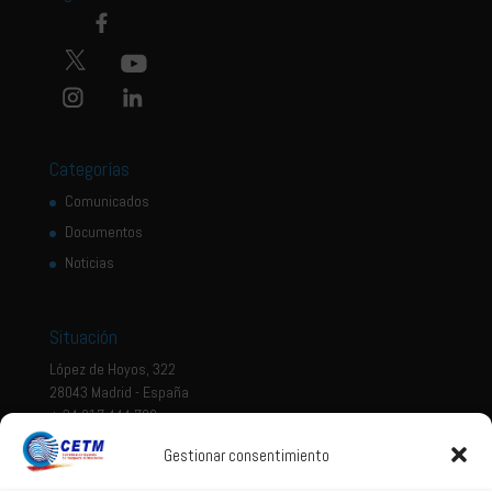
Categorías
Comunicados
Documentos
Noticias
Situación
López de Hoyos, 322
28043 Madrid - España
+ 34 917 444 700
Gestionar consentimiento
Tema legal