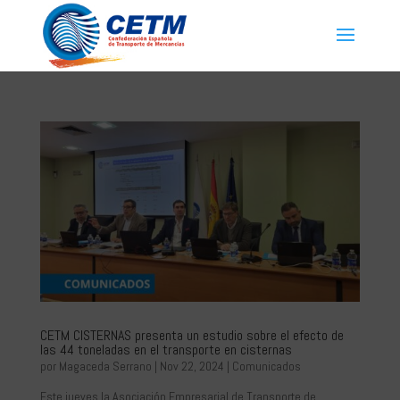
CETM CISTERNAS presenta un estudio sobre el efecto de
las 44 toneladas en el transporte en cisternas
por
Magaceda Serrano
|
Nov 22, 2024
|
Comunicados
Este jueves la Asociación Empresarial de Transporte de