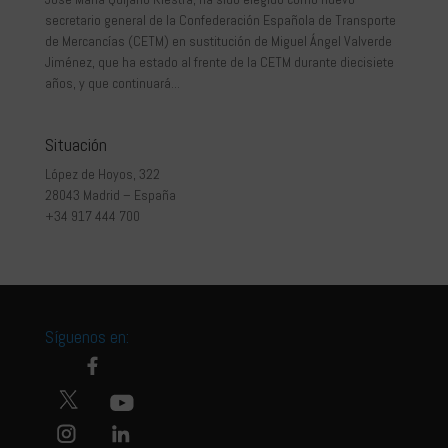
secretario general de la Confederación Española de Transporte
de Mercancías (CETM) en sustitución de Miguel Ángel Valverde
Jiménez, que ha estado al frente de la CETM durante diecisiete
años, y que continuará...
Situación
López de Hoyos, 322
28043 Madrid – España
+34 917 444 700
Síguenos en: