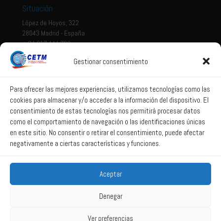
Situación
López de Hoyos, 322
28043 Madrid - España
+ 34 917 444 700
Gestionar consentimiento
Tema legal
Aviso legal
Para ofrecer las mejores experiencias, utilizamos tecnologías como las
cookies para almacenar y/o acceder a la información del dispositivo. El
Política de privacidad
consentimiento de estas tecnologías nos permitirá procesar datos
Política de Sistema Interno de Información
como el comportamiento de navegación o las identificaciones únicas
Política de Cookies
en este sitio. No consentir o retirar el consentimiento, puede afectar
negativamente a ciertas características y funciones.
Correo web
Aceptar
Correo web
Denegar
Ver preferencias