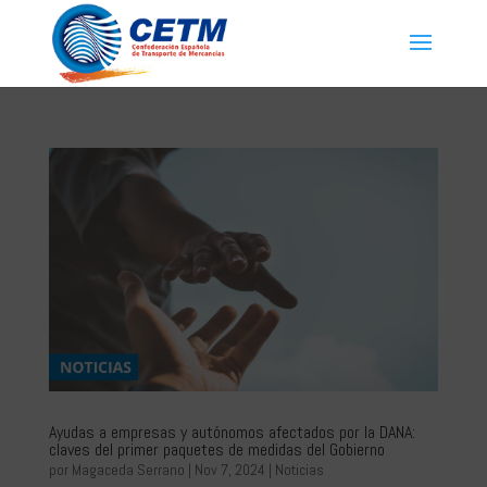
Ayudas a empresas y autónomos afectados por la DANA:
claves del primer paquetes de medidas del Gobierno
por
Magaceda Serrano
|
Nov 7, 2024
|
Noticias