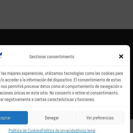
Tema legal
Correo web
Gestionar consentimiento
Aviso legal
Correo web
Política de
r las mejores experiencias, utilizamos tecnologías como las cookies para
privacidad
/o acceder a la información del dispositivo. El consentimiento de estas
Política de Sistema
 nos permitirá procesar datos como el comportamiento de navegación o
Interno de
caciones únicas en este sitio. No consentir o retirar el consentimiento,
Información
ar negativamente a ciertas características y funciones.
Política de Cookies
ceptar
Denegar
Ver preferencias
Política de Cookies
Política de privacidad
Aviso legal