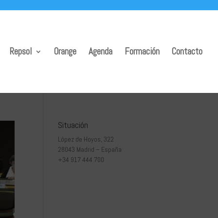
Repsol
Orange
Agenda
Formación
Contacto
Situación
López de Hoyos, 322
28043 Madrid – España
+34 917 444 700