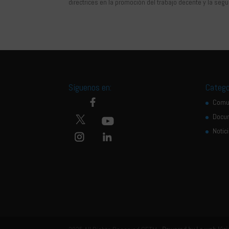
directrices en la promoción del trabajo decente y la segu
Síguenos en:
Catego
Comu
Docu
Notic