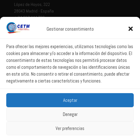
López de Hoyos, 322
28043 Madrid - España
+ 34 917 444 700
Gestionar consentimiento
Tema legal
Aviso legal
Para ofrecer las mejores experiencias, utilizamos tecnologías como las
cookies para almacenar y/o acceder a la información del dispositivo. El
Política de privacidad
consentimiento de estas tecnologías nos permitirá procesar datos
Política de Sistema Interno de Información
como el comportamiento de navegación o las identificaciones únicas
Política de Cookies
en este sitio. No consentir o retirar el consentimiento, puede afectar
negativamente a ciertas características y funciones.
Correo web
Aceptar
Correo web
Denegar
Ver preferencias