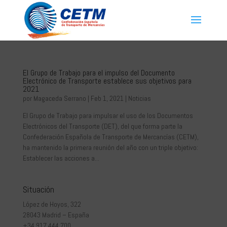
El Grupo de Trabajo para el impulso del Documento
Electrónico de Transporte establece sus objetivos para
2021
por
Magaceda Serrano
|
Feb 1, 2021
|
Noticias
El Grupo de Trabajo para impulsar el uso de los Documentos
Electrónicos del Transporte (DET), del que forma parte la
Confederación Española de Transporte de Mercancías (CETM),
ha mantenido la primera reunión del año con un triple objetivo:
Establecer las acciones a...
Situación
López de Hoyos, 322
28043 Madrid – España
+34 917 444 700