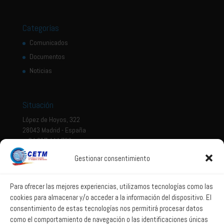
Categorías
Comunicados
Documentos
Noticias
Situación
López de Hoyos, 322
28043 Madrid - España
+ 34 917 444 700
Gestionar consentimiento
Tema legal
Aviso legal
Para ofrecer las mejores experiencias, utilizamos tecnologías como las
cookies para almacenar y/o acceder a la información del dispositivo. El
Política de privacidad
consentimiento de estas tecnologías nos permitirá procesar datos
Política de Sistema Interno de Información
como el comportamiento de navegación o las identificaciones únicas