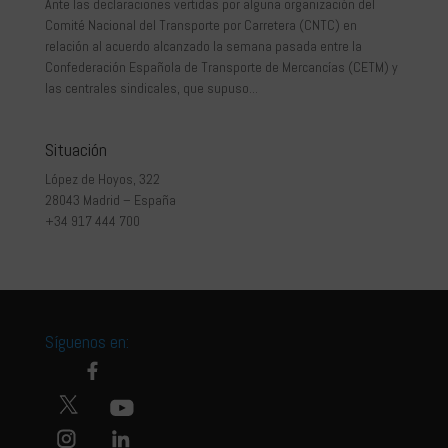
Ante las declaraciones vertidas por alguna organización del
Comité Nacional del Transporte por Carretera (CNTC) en
relación al acuerdo alcanzado la semana pasada entre la
Confederación Española de Transporte de Mercancías (CETM) y
las centrales sindicales, que supuso...
Situación
López de Hoyos, 322
28043 Madrid – España
+34 917 444 700
Síguenos en: