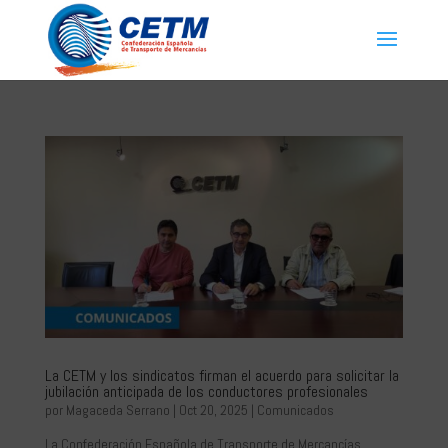
La CETM y los sindicatos firman el acuerdo para solicitar la
jubilación anticipada de los conductores profesionales
por
Magaceda Serrano
|
Oct 20, 2025
|
Comunicados
La Confederación Española de Transporte de Mercancías