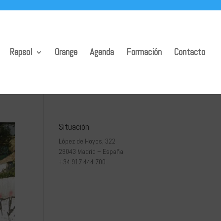
Repsol
Orange
Agenda
Formación
Contacto
Situación
López de Hoyos, 322
28043 Madrid – España
+34 917 444 700