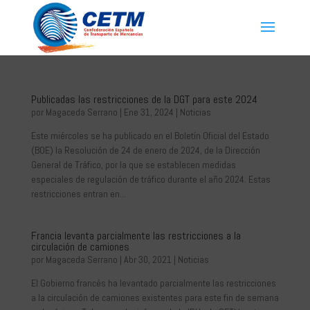
Publicadas las restricciones de la DGT para este 2024
por
Magaceda Serrano
|
Ene 31, 2024
|
Noticias
Este miércoles se ha publicado en el Boletín Oficial del Estado
(BOE) la Resolución de 24 de enero de 2024, de la Dirección
General de Tráfico, por la que se establecen medidas
especiales de regulación de tráfico durante el año 2024. Estas
restricciones entran en...
Francia levanta parcialmente las restricciones a la
circulación de camiones
por
Magaceda Serrano
|
Abr 30, 2021
|
Noticias
El Gobierno francés ha levantado parcialmente las restricciones
a la circulación de camiones existentes para este fin de semana