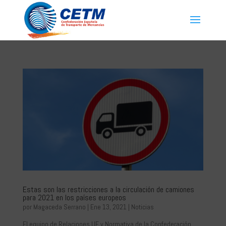
Estas son las restricciones a la circulación de camiones
para 2021 en los países europeos
por
Magaceda Serrano
|
Ene 13, 2021
|
Noticias
El equipo de Relaciones UE y Normativa de la Confederación