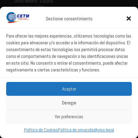
28043 Madrid - España
+ 34 917 444 700
Gestionar consentimiento
Tema legal
Aviso legal
Para ofrecer las mejores experiencias, utilizamos tecnologías como las
cookies para almacenar y/o acceder a la información del dispositivo. El
Política de privacidad
consentimiento de estas tecnologías nos permitirá procesar datos
Política de Sistema Interno de Información
como el comportamiento de navegación o las identificaciones únicas
Política de Cookies
en este sitio. No consentir o retirar el consentimiento, puede afectar
negativamente a ciertas características y funciones.
Correo web
Aceptar
Correo web
Denegar
Ver preferencias
2025 All Rights Reserved CETM -
Powered by La web lúcida
Política de Cookies
Política de privacidad
Aviso legal