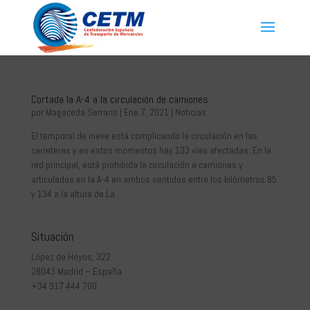
Cortada la A-4 a la circulación de camiones
por
Magaceda Serrano
|
Ene 7, 2021
|
Noticias
El temporal de nieve está complicando la circulación en las
carreteras y en estos momentos hay 133 vías afectadas. En la
red principal, está prohibida la circulación a camiones y
articulados en la A-4 en ambos sentidos entre los kilómetros 85
y 134 a la altura de La...
Situación
López de Hoyos, 322
28043 Madrid – España
+34 917 444 700