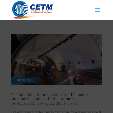
El túnel de Mont Blanc cerrará durante 15 semanas
consecutivas a partir del 1 de septiembre
por
Magaceda Serrano
|
Ago 12, 2025
|
Noticias
Las empresas y profesionales del transporte que operen a nivel