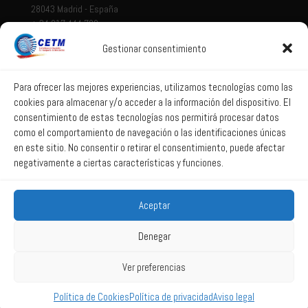
28043 Madrid - España
+ 34 917 444 700
Gestionar consentimiento
Tema legal
Aviso legal
Para ofrecer las mejores experiencias, utilizamos tecnologías como las
cookies para almacenar y/o acceder a la información del dispositivo. El
Política de privacidad
consentimiento de estas tecnologías nos permitirá procesar datos
Política de Sistema Interno de Información
como el comportamiento de navegación o las identificaciones únicas
Política de Cookies
en este sitio. No consentir o retirar el consentimiento, puede afectar
negativamente a ciertas características y funciones.
Correo web
Aceptar
Correo web
Denegar
Ver preferencias
2025 All Rights Reserved CETM -
Powered by La web lúcida
Política de Cookies
Política de privacidad
Aviso legal