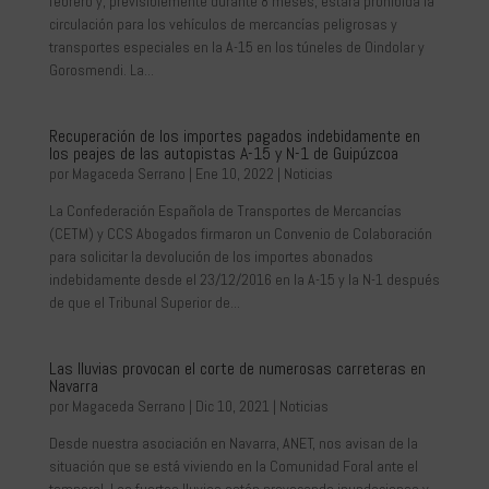
febrero y, previsiblemente durante 8 meses, estará prohibida la
circulación para los vehículos de mercancías peligrosas y
transportes especiales en la A-15 en los túneles de Oindolar y
Gorosmendi. La...
Recuperación de los importes pagados indebidamente en
los peajes de las autopistas A-15 y N-1 de Guipúzcoa
por
Magaceda Serrano
|
Ene 10, 2022
|
Noticias
La Confederación Española de Transportes de Mercancías
(CETM) y CCS Abogados firmaron un Convenio de Colaboración
para solicitar la devolución de los importes abonados
indebidamente desde el 23/12/2016 en la A-15 y la N-1 después
de que el Tribunal Superior de...
Las lluvias provocan el corte de numerosas carreteras en
Navarra
por
Magaceda Serrano
|
Dic 10, 2021
|
Noticias
Desde nuestra asociación en Navarra, ANET, nos avisan de la
situación que se está viviendo en la Comunidad Foral ante el
temporal. Las fuertes lluvias están provocando inundaciones y