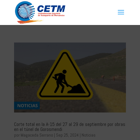
Corte total en la A-15 del 27 al 29 de septiembre por obras
en el túnel de Gorosmendi
por
Magaceda Serrano
|
Sep 25, 2024
|
Noticias