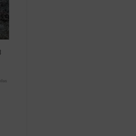
8
ellas