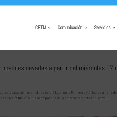
CETM
Comunicación
Servicios
 posibles nevadas a partir del miércoles 17 
bre la situación invernal que tendrá lugar en la Península y Baleares a partir de
iva de aire frío en altura acompañada de la entrada de vientos del norte...