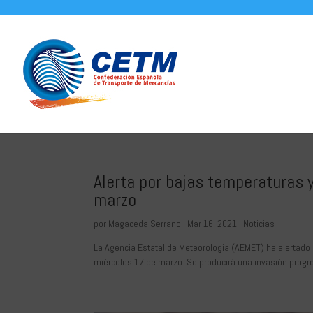
Alerta por bajas temperaturas y
marzo
por
Magaceda Serrano
|
Mar 16, 2021
|
Noticias
La Agencia Estatal de Meteorología (AEMET) ha alertado so
miércoles 17 de marzo. Se producirá una invasión progres