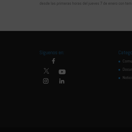
desde las primeras horas del jueves 7 de enero con temp
Síguenos en:
Catego
Comu
Docu
Notic