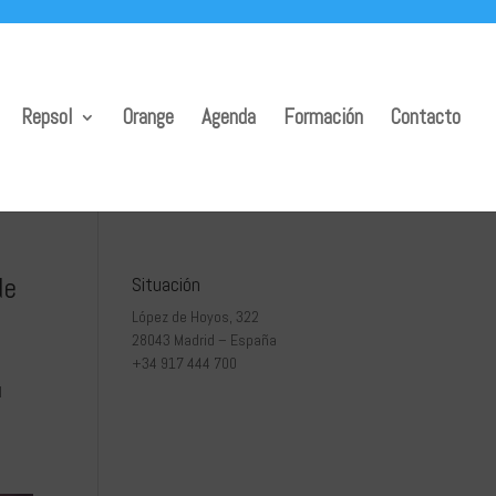
Repsol
Orange
Agenda
Formación
Contacto
de
Situación
López de Hoyos, 322
28043 Madrid – España
+34 917 444 700
l