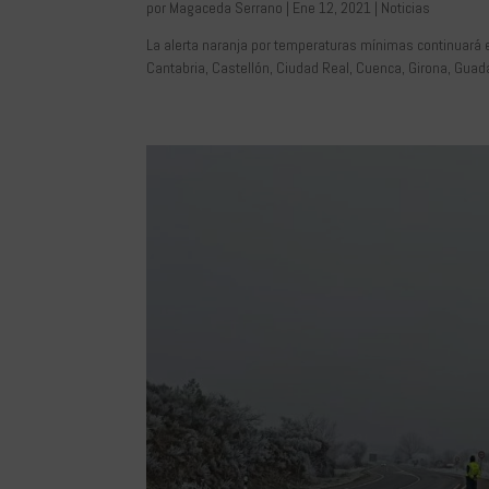
por
Magaceda Serrano
|
Ene 12, 2021
|
Noticias
La alerta naranja por temperaturas mínimas continuará e
Cantabria, Castellón, Ciudad Real, Cuenca, Girona, Guada