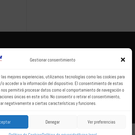
Tema legal
Correo web
Gestionar consentimiento
Aviso legal
Correo web
Política de
r las mejores experiencias, utilizamos tecnologías como las cookies para
privacidad
/o acceder a la información del dispositivo. El consentimiento de estas
Política de Sistema
 nos permitirá procesar datos como el comportamiento de navegación o
Interno de
caciones únicas en este sitio. No consentir o retirar el consentimiento,
Información
ar negativamente a ciertas características y funciones.
Política de Cookies
ceptar
Denegar
Ver preferencias
Política de Cookies
Política de privacidad
Aviso legal