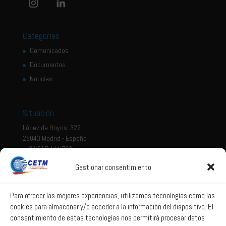
Categorías
Comunicados
Documentos
Noticias
Situación
López de Hoyos, 322
28043 Madrid - España
+ 34 917 444 700
Gestionar consentimiento
Tema legal
Aviso legal
Para ofrecer las mejores experiencias, utilizamos tecnologías como las
cookies para almacenar y/o acceder a la información del dispositivo. El
Política de privacidad
consentimiento de estas tecnologías nos permitirá procesar datos
Política de Sistema Interno de Información