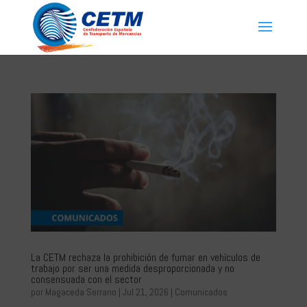
La CETM rechaza la prohibición de fumar en vehículos de
trabajo por ser una medida desproporcionada y no
consensuada con el sector
por
Magaceda Serrano
|
Jul 21, 2026
|
Comunicados