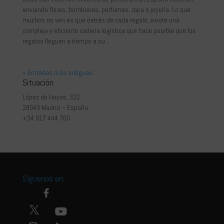
enviando flores, bombones, perfumes, ropa o joyería. Lo que
muchos no ven es que detrás de cada regalo, existe una
compleja y eficiente cadena logística que hace posible que los
regalos lleguen a tiempo a su...
« Entradas más antiguas
Situación
López de Hoyos, 322
28043 Madrid – España
+34 917 444 700
Síguenos en: