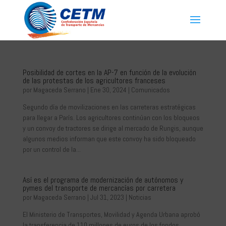
Posibilidad de cortes en la AP-7 en función de la evolución
de las protestas de los agricultores franceses
por
Magaceda Serrano
|
Ene 30, 2024
|
Comunicados
Segundo día de movilizaciones en las carreteras estratégicas
para llegar a París. Los agricultores continúan con los bloqueos
y un convoy de tractores se dirige al mercado de Rungis, aunque
algunos medios informan que este convoy ha sido bloqueado
por un control de la...
Así es el programa de modernización de autónomos y
pymes del transporte de mercancías por carretera
por
Magaceda Serrano
|
Jul 31, 2023
|
Noticias
El Ministerio de Transportes, Movilidad y Agenda Urbana aprobó
la transferencia de 110 millones de euros de los fondos