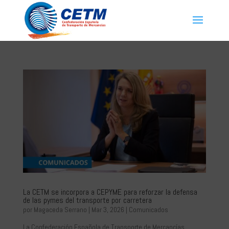
La CETM se incorpora a CEPYME para reforzar la defensa
de las pymes del transporte por carretera
por
Magaceda Serrano
|
Mar 3, 2026
|
Comunicados
La Confederación Española de Transporte de Mercancías