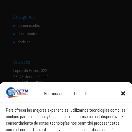
Categorías
Comunicados
Documentos
Noticias
Situación
López de Hoyos, 322
28043 Madrid - España
+ 34 917 444 700
Gestionar consentimiento
Tema legal
Aviso legal
Para ofrecer las mejores experiencias, utilizamos tecnologías como las
cookies para almacenar y/o acceder a la información del dispositivo. El
Política de privacidad
consentimiento de estas tecnologías nos permitirá procesar datos
Política de Sistema Interno de Información
como el comportamiento de navegación o las identificaciones únicas