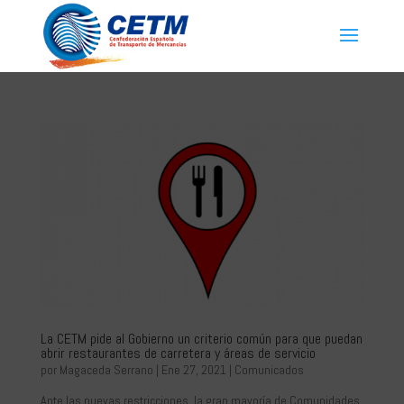
La CETM pide al Gobierno un criterio común para que puedan
abrir restaurantes de carretera y áreas de servicio
por
Magaceda Serrano
|
Ene 27, 2021
|
Comunicados
Ante las nuevas restricciones, la gran mayoría de Comunidades