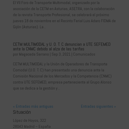
El VII Foro de Transporte Multimodal, organizado por la
asociación de la CETM en Asturias, ASETRA, con la colaboración
de la revista Transporte Profesional, se celebrará el próximo
jueves 18 de noviembre en el Recinto Ferial Luis Adaro FIDMA de
Gijón (Asturias). La...
CETM MULTIMODAL y U. O. T. C denuncian a UTE SEFEMED
ante la CNMC debido al alza de las tarifas
por
Magaceda Serrano
|
Sep 3, 2021
|
Comunicados
CETM MULTIMODAL y la Unión de Operadores de Transporte
Comodal (U.O. T. C) han presentado una denuncia ante la
Comisión Nacional de los Mercados y la Competencia (CNMC)
contra UTE SEFEMED, empresa perteneciente al Grupo Alonso
que se dedica a la gestión y...
« Entradas más antiguas
Entradas siguientes »
Situación
López de Hoyos, 322
28043 Madrid – España