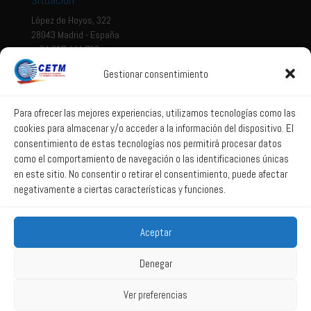
López de Hoyos, 322
28043 Madrid - España
+ 34 917 444 700
Gestionar consentimiento
Tema legal
Aviso legal
Para ofrecer las mejores experiencias, utilizamos tecnologías como las
cookies para almacenar y/o acceder a la información del dispositivo. El
Política de privacidad
consentimiento de estas tecnologías nos permitirá procesar datos
Política de Sistema Interno de Información
como el comportamiento de navegación o las identificaciones únicas
Política de Cookies
en este sitio. No consentir o retirar el consentimiento, puede afectar
negativamente a ciertas características y funciones.
Correo web
Aceptar
Correo web
Denegar
Ver preferencias