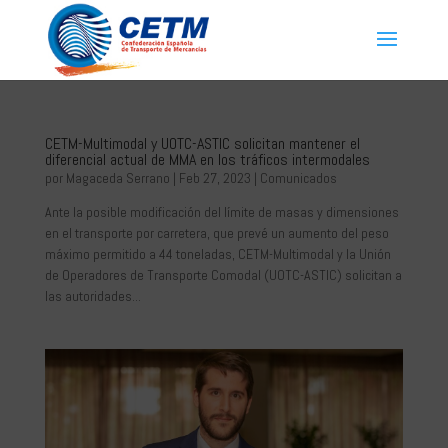
CETM-Multimodal y UOTC-ASTIC solicitan mantener el
diferencial actual de MMA en los tráficos intermodales
por
Magaceda Serrano
|
Feb 27, 2023
|
Comunicados
Ante la posible modificación del límite de masas y dimensiones
en el transporte por carretera, que prevé un aumento del peso
máximo permitido a 44 toneladas, CETM-Multimodal y la Unión
de Operadores de Transporte Comodal (UOTC-ASTIC) solicitan a
las autoridades...