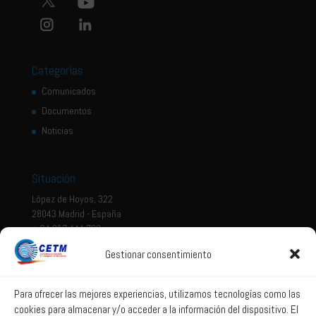
Categorías
Comunicados
Documentos
Noticias
Situación
López de Hoyos, 322
28043 Madrid - España
+ 34 917 444 700
Gestionar consentimiento
Tema legal
Aviso legal
Para ofrecer las mejores experiencias, utilizamos tecnologías como las
cookies para almacenar y/o acceder a la información del dispositivo. El
Política de privacidad