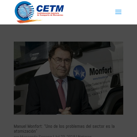
Manuel Monfort: “Uno de los problemas del sector es la
atomización”
por
Magaceda Serrano
|
Jul 23, 2019
|
Noticias