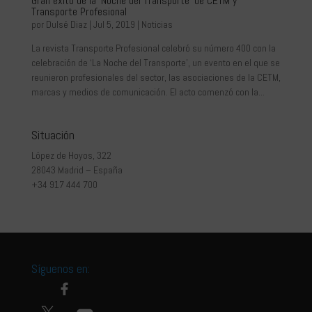
Gran éxito de la ‘Noche del Transporte’ de CETM y
Transporte Profesional
por
Dulsé Diaz
|
Jul 5, 2019
|
Noticias
La revista Transporte Profesional celebró su número 400 con la
celebración de ‘La Noche del Transporte’, un evento en el que se
reunieron profesionales del sector, las asociaciones de la CETM,
marcas y medios de comunicación. El acto comenzó con la...
Situación
López de Hoyos, 322
28043 Madrid – España
+34 917 444 700
Síguenos en: